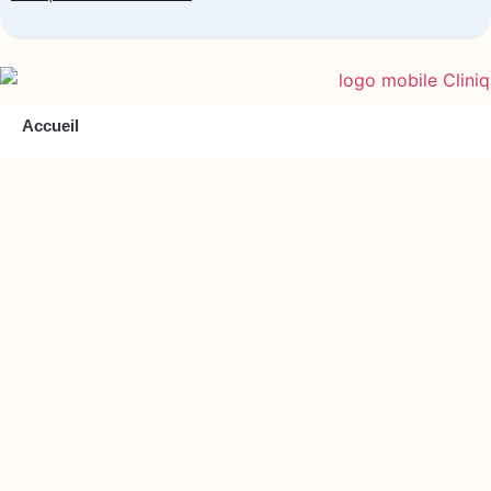
Accueil
À Propos
Services
Articles
Liste de prix
Contactez-nous
Consultation gratuite