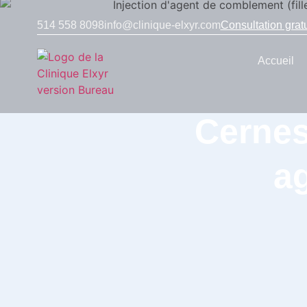
514 558 8098
info@clinique-elxyr.com
Consultation gratu
Accueil
Cernes
a