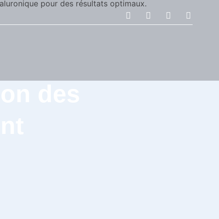
ion des
nt