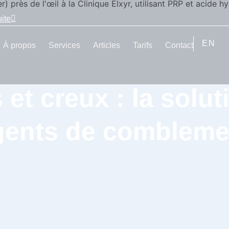
ite
EN
À propos
Services
Articles
Tarifs
Contact
 et creux : la solut
gents de combleme